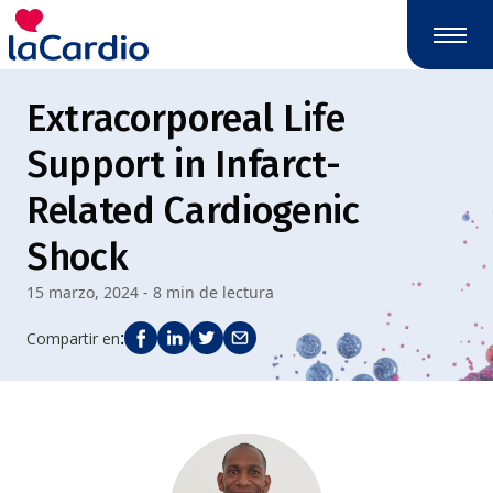
Nota:
este
sitio
web
Extracorporeal Life
incluye
un
Support in Infarct-
sistema
de
Related Cardiogenic
accesibilidad.
Shock
15 marzo, 2024 - 8 min de lectura
:
Compartir en