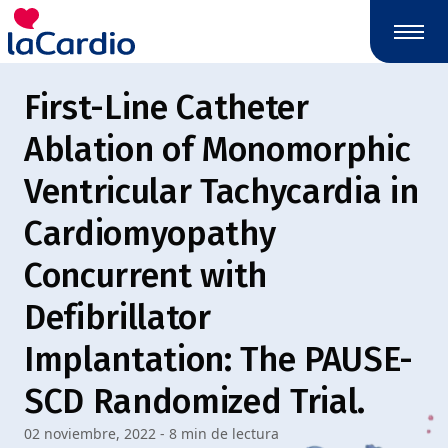
Nota:
este
sitio
web
First-Line Catheter
incluye
un
Ablation of Monomorphic
sistema
de
Ventricular Tachycardia in
accesibilidad.
Cardiomyopathy
Concurrent with
Defibrillator
Implantation: The PAUSE-
SCD Randomized Trial.
02 noviembre, 2022 - 8 min de lectura