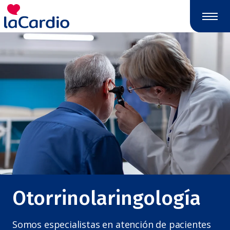
Nota:
este
sitio
web
incluye
un
sistema
de
accesibilidad.
Otorrinolaringología
Somos especialistas en atención de pacientes