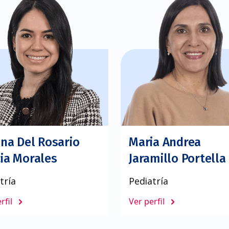
ana Del Rosario
Maria Andrea
ia Morales
Jaramillo Portella
tría
Pediatría
rfil
Ver perfil