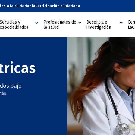
cios a la ciudadanía
Participación ciudadana
Servicios y
Profesionales de
Docencia e
Con
especialidades
la salud
investigación
LaC
tricas
dos bajo
ría