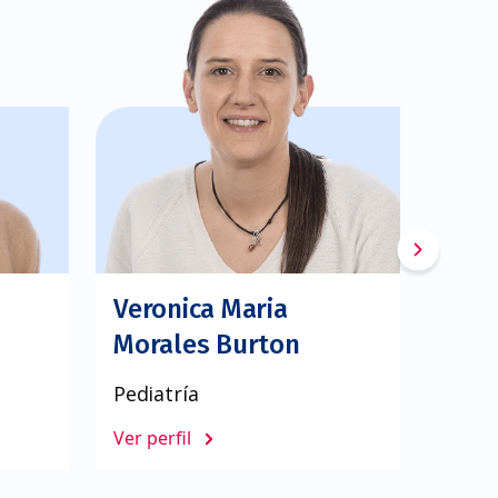
Veronica Maria
Osca
Morales Burton
Mol
Pediatría
Pedia
Ver perfil
Ver pe