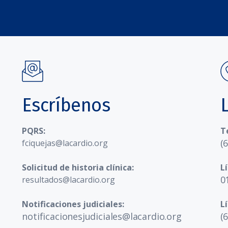
Escríbenos
PQRS:
T
(
fciquejas@lacardio.org
Solicitud de historia clínica:
L
0
resultados@lacardio.org
Notificaciones judiciales:
L
notificacionesjudiciales@lacardio.org
(