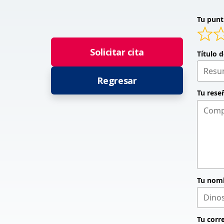
Tu punt
Solicitar cita
Título 
Regresar
Tu rese
Tu nom
Tu corr