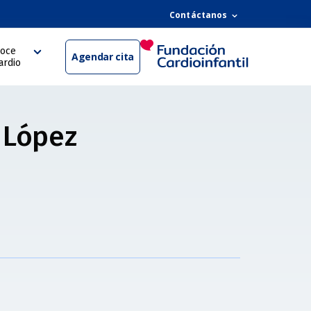
Contáctanos
oce
Agendar cita
ardio
 López