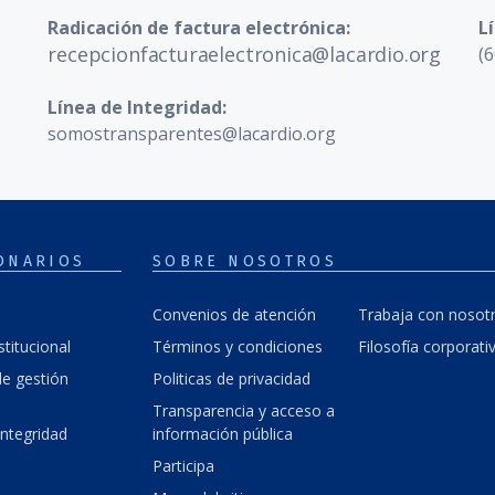
Radicación de factura electrónica:
L
recepcionfacturaelectronica@lacardio.org
(6
Línea de Integridad:
somostransparentes@lacardio.org
ONARIOS
SOBRE NOSOTROS
Convenios de atención
Trabaja con nosot
stitucional
Términos y condiciones
Filosofía corporati
e gestión
Politicas de privacidad
Transparencia y acceso a
integridad
información pública
Participa