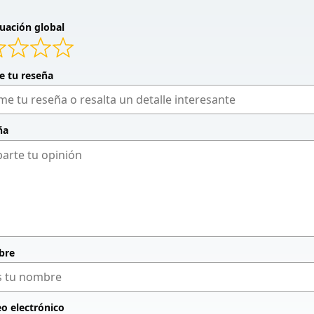
uación global
de tu reseña
ña
bre
eo electrónico