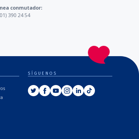
ínea conmutador:
01) 390 24 54
SÍGUENOS
Twitter
Facebook
Youtube
Instagram
Linkedin
Tiktok
ros
va