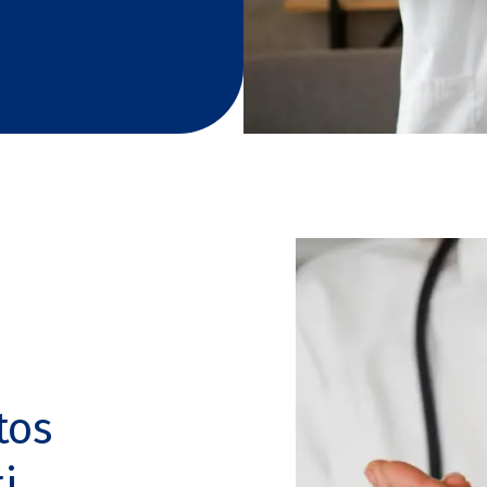
tos
i