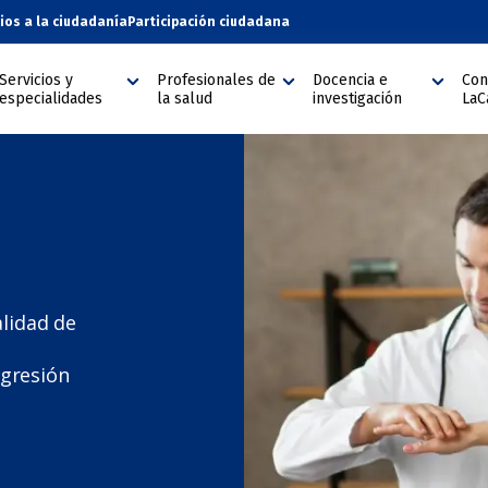
cios a la ciudadanía
Participación ciudadana
Servicios y
Profesionales de
Docencia e
Con
especialidades
la salud
investigación
LaC
alidad de
ogresión