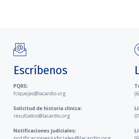
Escríbenos
PQRS:
T
(
fciquejas@lacardio.org
Solicitud de historia clínica:
L
0
resultados@lacardio.org
Notificaciones judiciales:
L
notificacionesjudiciales@lacardio.org
(