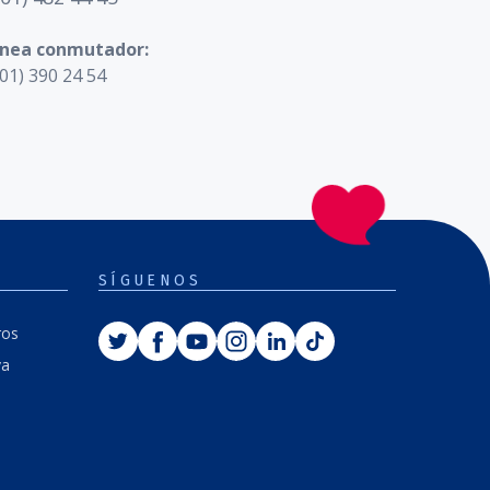
ínea conmutador:
01) 390 24 54
SÍGUENOS
Twitter
Facebook
Youtube
Instagram
Linkedin
Tiktok
ros
va