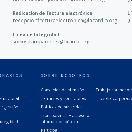
Radicación de factura electrónica:
L
recepcionfacturaelectronica@lacardio.org
(6
Línea de Integridad:
somostransparentes@lacardio.org
ONARIOS
SOBRE NOSOTROS
Convenios de atención
Trabaja con nosot
stitucional
Términos y condiciones
Filosofía corporati
e gestión
Politicas de privacidad
Transparencia y acceso a
integridad
información pública
Participa