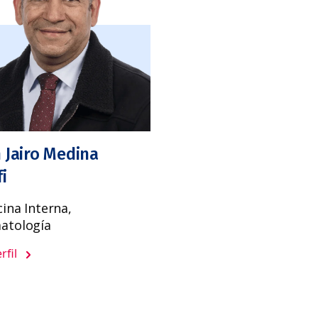
 Jairo Medina
fi
ina Interna,
atología
rfil