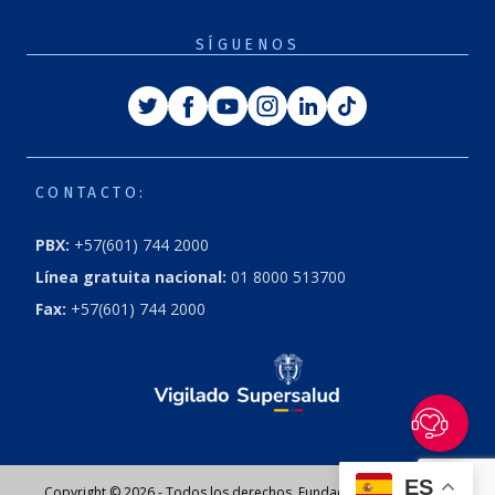
SÍGUENOS
Twitter
Facebook
Youtube
Instagram
Linkedin
Tiktok
CONTACTO:
PBX:
+57(601) 744 2000
Línea gratuita nacional:
01 8000 513700
Fax:
+57(601) 744 2000
ES
Copyright © 2026 - Todos los derechos, Fundación Cardioinfantil