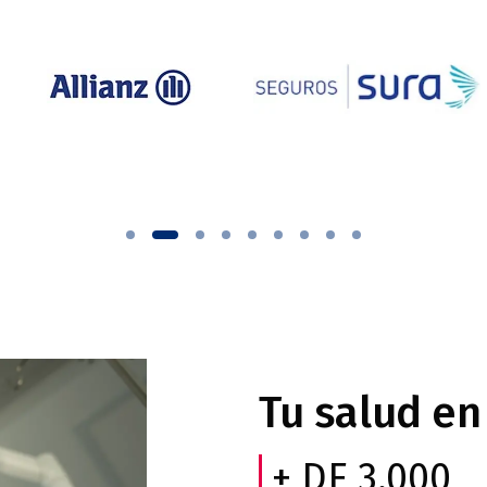
SURA
Ecopetro
Tu salud e
+ DE 3.000