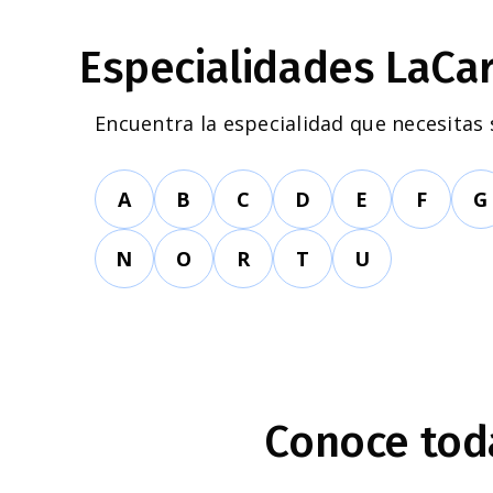
Especialidades LaCa
Encuentra la especialidad que necesitas
A
B
C
D
E
F
G
N
O
R
T
U
Conoce toda