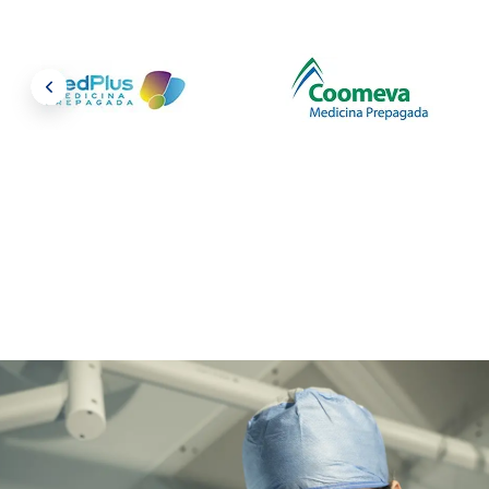
Coomeva
Allianza