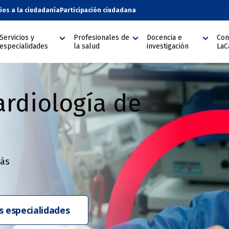
cios a la ciudadanía
Participación ciudadana
Servicios y
Profesionales de
Docencia e
Con
especialidades
la salud
investigación
LaC
ardiología de
tás
 especialidades