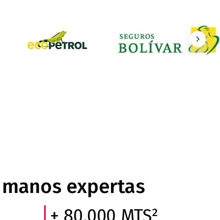
Seguros Bolivar
Colpatri
l
n manos expertas
+ 80.000 MTS²​