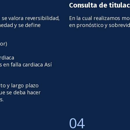
Consulta de titulac
 se valora reversibilidad,
En la cual realizamos m
medad y se define
en pronóstico y sobrevid
or)
rdiaca
en falla cardiaca Así
to y largo plazo
que se deba hacer
s.
04