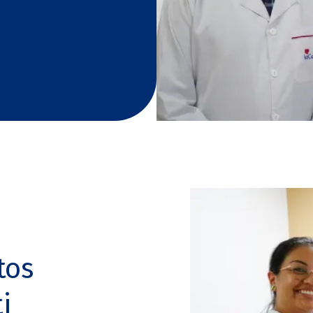
tos
i