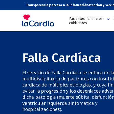
Nota:
Transparencia y acceso a la información
Atención y servi
este
sitio
Pacientes, familiares,
web
cuidadores
incluye
un
sistema
de
accesibilidad.
Falla Cardíaca
Presione
Control-
F11
El servicio de Falla Cardíaca se enfoca en l
para
multidisciplinaria de pacientes con insufic
ajustar
cardíaca de múltiples etiologías, y cuya fin
el
evitar la progresión y los desenlaces adve
sitio
dicha patología (muerte súbita, disfunció
web
ventricular izquierda sintomática y
a
hospitalizaciones).
las