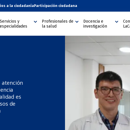
cios a la ciudadanía
Participación ciudadana
Servicios y
Profesionales de
Docencia e
Con
especialidades
la salud
investigación
LaC
a atención
iencia
alidad es
rsos de
n