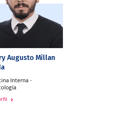
ry Augusto Millan
da
ina Interna -
tología
rfil