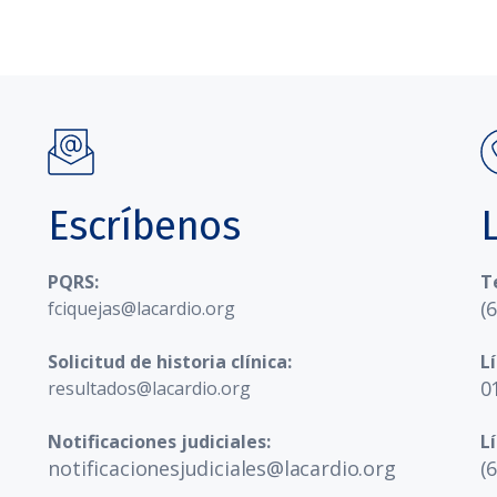
Escríbenos
PQRS:
T
(
fciquejas@lacardio.org
Solicitud de historia clínica:
L
0
resultados@lacardio.org
Notificaciones judiciales:
L
notificacionesjudiciales@lacardio.org
(