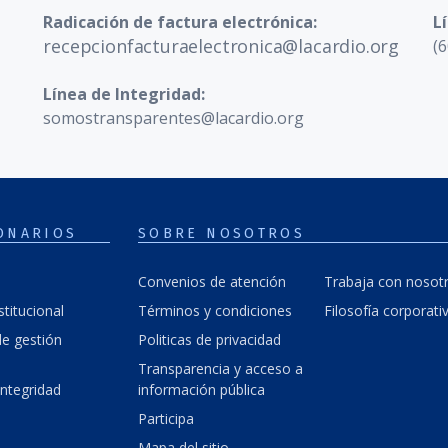
Radicación de factura electrónica:
L
recepcionfacturaelectronica@lacardio.org
(6
Línea de Integridad:
somostransparentes@lacardio.org
ONARIOS
SOBRE NOSOTROS
Convenios de atención
Trabaja con nosot
stitucional
Términos y condiciones
Filosofía corporati
e gestión
Politicas de privacidad
Transparencia y acceso a
integridad
información pública
Participa
Mapa del sitio