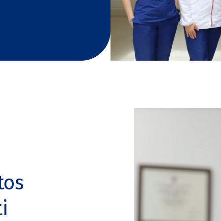
tos
i