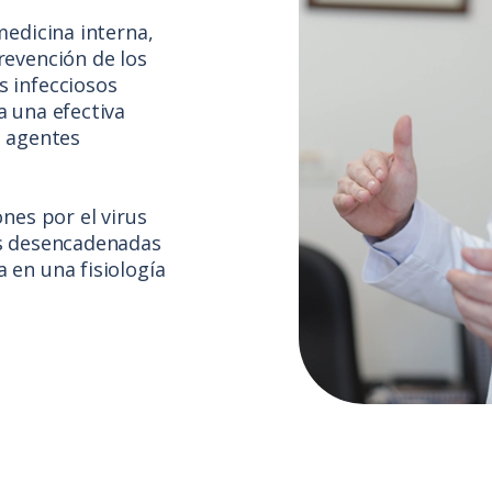
medicina interna,
revención de los
s infecciosos
a una efectiva
n agentes
nes por el virus
es desencadenadas
 en una fisiología