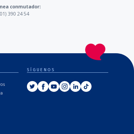
ínea conmutador:
01) 390 24 54
SÍGUENOS
Twitter
Facebook
Youtube
Instagram
Linkedin
Tiktok
ros
va