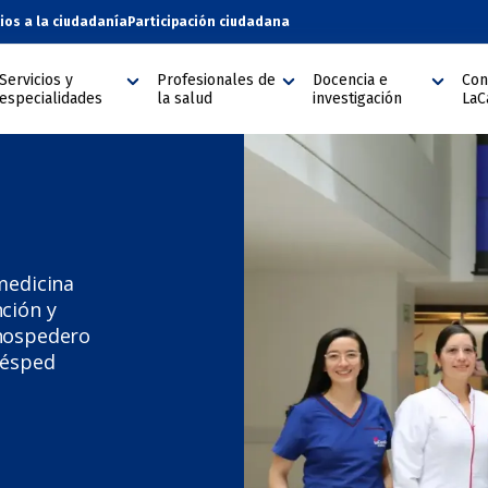
cios a la ciudadanía
Participación ciudadana
Servicios y
Profesionales de
Docencia e
Con
especialidades
la salud
investigación
LaC
medicina
ción y
 hospedero
uésped