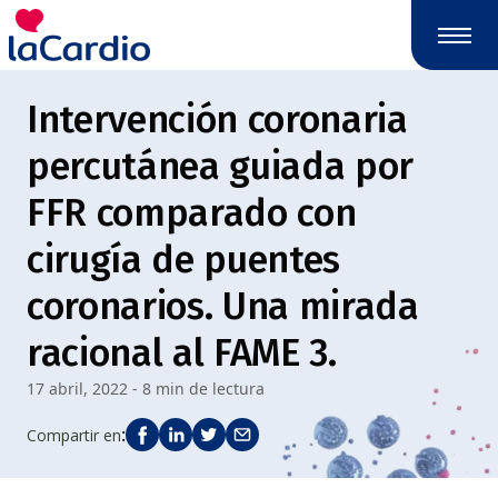
Nota:
este
sitio
web
Intervención coronaria
incluye
un
percutánea guiada por
sistema
de
FFR comparado con
accesibilidad.
cirugía de puentes
coronarios. Una mirada
racional al FAME 3.
17 abril, 2022 - 8 min de lectura
:
Compartir en