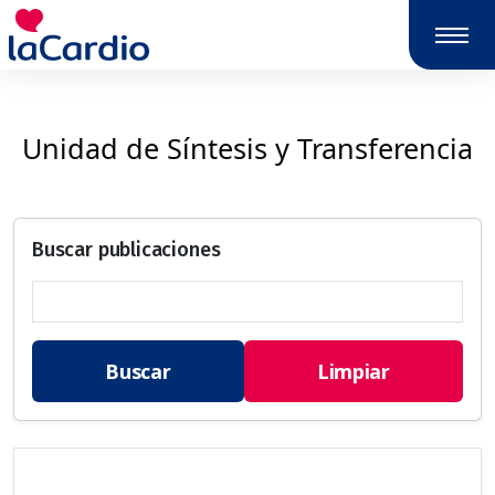
Nota:
este
sitio
web
incluye
Unidad de Síntesis y Transferencia
un
sistema
de
accesibilidad.
Buscar publicaciones
Buscar
Limpiar