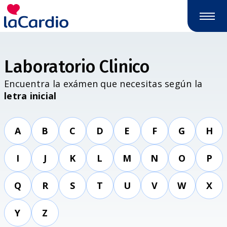
Laboratorio Clinico
Encuentra la exámen que necesitas según la
letra inicial
A
B
C
D
E
F
G
H
I
J
K
L
M
N
O
P
Q
R
S
T
U
V
W
X
Y
Z