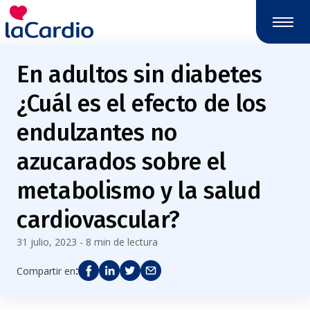
Nota:
este
sitio
web
En adultos sin diabetes
incluye
un
¿Cuál es el efecto de los
sistema
de
endulzantes no
accesibilidad.
azucarados sobre el
metabolismo y la salud
cardiovascular?
31 julio, 2023 - 8 min de lectura
:
Compartir en