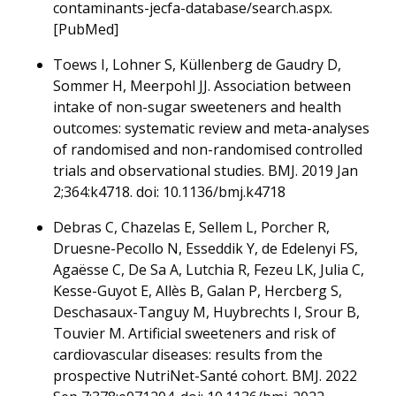
contaminants-jecfa-database/search.aspx.
[PubMed]
Toews I, Lohner S, Küllenberg de Gaudry D,
Sommer H, Meerpohl JJ. Association between
intake of non-sugar sweeteners and health
outcomes: systematic review and meta-analyses
of randomised and non-randomised controlled
trials and observational studies. BMJ. 2019 Jan
2;364:k4718. doi: 10.1136/bmj.k4718
Debras C, Chazelas E, Sellem L, Porcher R,
Druesne-Pecollo N, Esseddik Y, de Edelenyi FS,
Agaësse C, De Sa A, Lutchia R, Fezeu LK, Julia C,
Kesse-Guyot E, Allès B, Galan P, Hercberg S,
Deschasaux-Tanguy M, Huybrechts I, Srour B,
Touvier M. Artificial sweeteners and risk of
cardiovascular diseases: results from the
prospective NutriNet-Santé cohort. BMJ. 2022