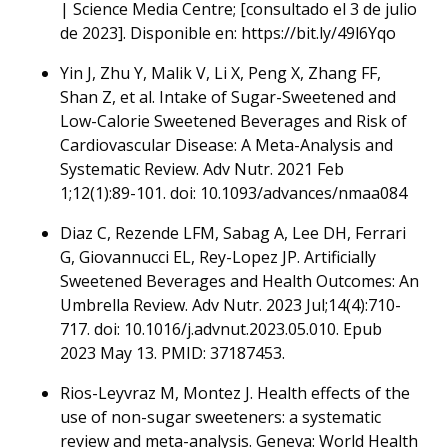
| Science Media Centre; [consultado el 3 de julio
de 2023]. Disponible en: https://bit.ly/49l6Yqo
Yin J, Zhu Y, Malik V, Li X, Peng X, Zhang FF,
Shan Z, et al. Intake of Sugar-Sweetened and
Low-Calorie Sweetened Beverages and Risk of
Cardiovascular Disease: A Meta-Analysis and
Systematic Review. Adv Nutr. 2021 Feb
1;12(1):89-101. doi: 10.1093/advances/nmaa084
Diaz C, Rezende LFM, Sabag A, Lee DH, Ferrari
G, Giovannucci EL, Rey-Lopez JP. Artificially
Sweetened Beverages and Health Outcomes: An
Umbrella Review. Adv Nutr. 2023 Jul;14(4):710-
717. doi: 10.1016/j.advnut.2023.05.010. Epub
2023 May 13. PMID: 37187453.
Rios-Leyvraz M, Montez J. Health effects of the
use of non-sugar sweeteners: a systematic
review and meta-analysis. Geneva: World Health