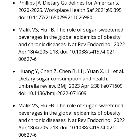
Phillips JA. Dietary Guidelines for Americans,
2020-2025. Workplace Health Saf 2021;69:395.
doi:10.1177/21650799211026980
Malik VS, Hu FB. The role of sugar-sweetened
beverages in the global epidemics of obesity
and chronic diseases. Nat Rev Endocrinol. 2022
Apr;18(4):205-218. doi: 10.1038/s41574-021-
00627-6
Huang Y, Chen Z, Chen B, Li J, Yuan X, Li J et al.
Dietary sugar consumption and health:
umbrella review. BMJ. 2023 Apr 5;381:e071609.
doi: 10.1136/bmj-2022-071609
Malik VS, Hu FB. The role of sugar-sweetened
beverages in the global epidemics of obesity
and chronic diseases. Nat Rev Endocrinol. 2022
Apr;18(4):205-218. doi: 10.1038/s41574-021-
00627-6