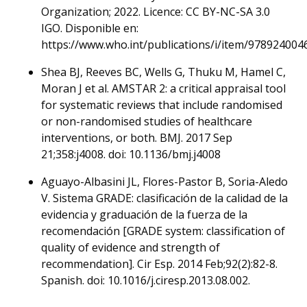
Organization; 2022. Licence: CC BY-NC-SA 3.0
IGO. Disponible en:
https://www.who.int/publications/i/item/978924004
Shea BJ, Reeves BC, Wells G, Thuku M, Hamel C,
Moran J et al. AMSTAR 2: a critical appraisal tool
for systematic reviews that include randomised
or non-randomised studies of healthcare
interventions, or both. BMJ. 2017 Sep
21;358:j4008. doi: 10.1136/bmj.j4008
Aguayo-Albasini JL, Flores-Pastor B, Soria-Aledo
V. Sistema GRADE: clasificación de la calidad de la
evidencia y graduación de la fuerza de la
recomendación [GRADE system: classification of
quality of evidence and strength of
recommendation]. Cir Esp. 2014 Feb;92(2):82-8.
Spanish. doi: 10.1016/j.ciresp.2013.08.002.