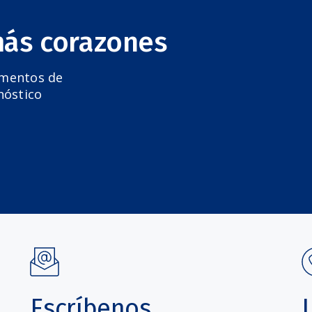
más corazones
amentos de
nóstico
Escríbenos