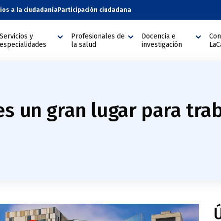
cios a la ciudadanía
Participación ciudadana
Servicios y
Profesionales de
Docencia e
Con
especialidades
la salud
investigación
LaC
s un gran lugar para tra
Ú