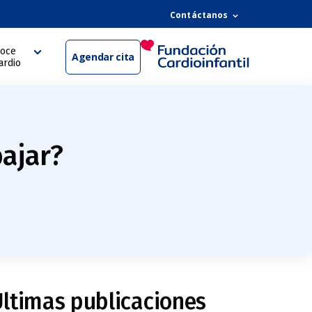
Contáctanos
oce
Agendar cita
ardio
bajar?
ltimas publicaciones