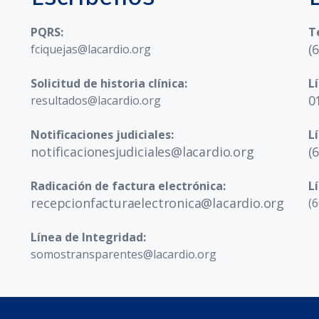
PQRS:
T
(
fciquejas@lacardio.org
Solicitud de historia clínica:
L
0
resultados@lacardio.org
Notificaciones judiciales:
L
notificacionesjudiciales@lacardio.org
(
Radicación de factura electrónica:
L
recepcionfacturaelectronica@lacardio.org
(6
Línea de Integridad:
somostransparentes@lacardio.org