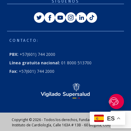
SÍGUENOS
Twitter
Facebook
Youtube
Instagram
Linkedin
Tiktok
CONTACTO:
PBX:
+57(601) 744 2000
Línea gratuita nacional:
01 8000 513700
Fax:
+57(601) 744 2000
ES
Copyright © 2026 - Todos los derechos, Fundación Cardioinfantil
Instituto de Cardiología, Calle 163A # 13B - 60 Bogotá, Colombia