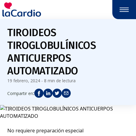
Nota:
este
sitio
web
TIROIDEOS
incluye
un
TIROGLOBULÍNICOS
sistema
de
ANTICUERPOS
accesibilidad.
AUTOMATIZADO
19 febrero, 2024 - 8 min de lectura
:
Compartir en
No requiere preparación especial