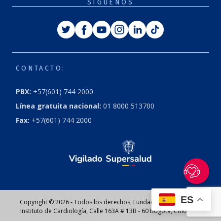
SÍGUENOS
Twitter
Facebook
Youtube
Instagram
Linkedin
Tiktok
CONTACTO:
PBX:
+57(601) 744 2000
Línea gratuita nacional:
01 8000 513700
Fax:
+57(601) 744 2000
ES
Copyright © 2026 - Todos los derechos, Fundación Cardioinfantil
Instituto de Cardiología, Calle 163A # 13B - 60 Bogotá, Colombia