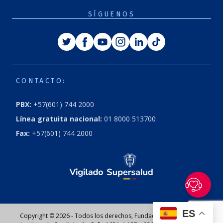
SÍGUENOS
Twitter
Facebook
Youtube
Instagram
Linkedin
Tiktok
CONTACTO:
PBX:
+57(601) 744 2000
Línea gratuita nacional:
01 8000 513700
Fax:
+57(601) 744 2000
ES
Copyright © 2026 - Todos los derechos, Fundación Cardioinfantil