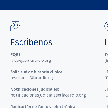
Escríbenos
PQRS:
T
(
fciquejas@lacardio.org
Solicitud de historia clínica:
L
0
resultados@lacardio.org
Notificaciones judiciales:
L
notificacionesjudiciales@lacardio.org
(
Radicación de factura electrónica:
L