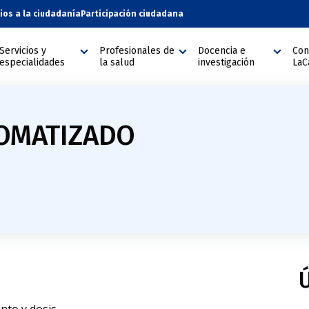
cios a la ciudadanía
Participación ciudadana
Servicios y
Profesionales de
Docencia e
Con
especialidades
la salud
investigación
LaC
TOMATIZADO
Ú
to y dosis.