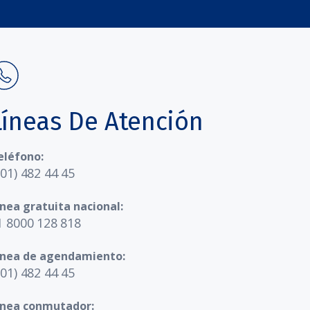
Líneas De Atención
eléfono:
601) 482 44 45
ínea gratuita nacional:
1 8000 128 818
ínea de agendamiento:
601) 482 44 45
ínea conmutador: