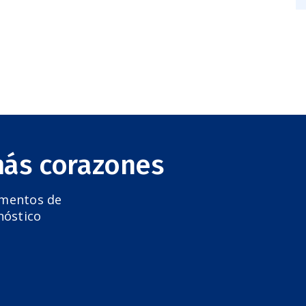
más corazones
amentos de
nóstico