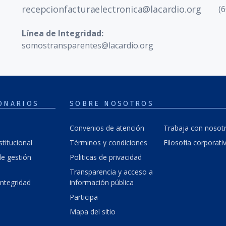
recepcionfacturaelectronica@lacardio.org
(6
Línea de Integridad:
somostransparentes@lacardio.org
ONARIOS
SOBRE NOSOTROS
Convenios de atención
Trabaja con nosot
stitucional
Términos y condiciones
Filosofía corporati
e gestión
Politicas de privacidad
Transparencia y acceso a
integridad
información pública
Participa
Mapa del sitio