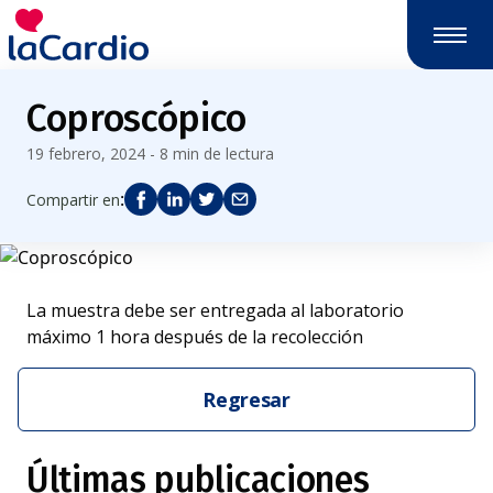
Nota:
este
sitio
web
Coproscópico
incluye
un
19 febrero, 2024 - 8 min de lectura
sistema
de
:
Compartir en
accesibilidad.
La muestra debe ser entregada al laboratorio
máximo 1 hora después de la recolección
Regresar
Últimas publicaciones