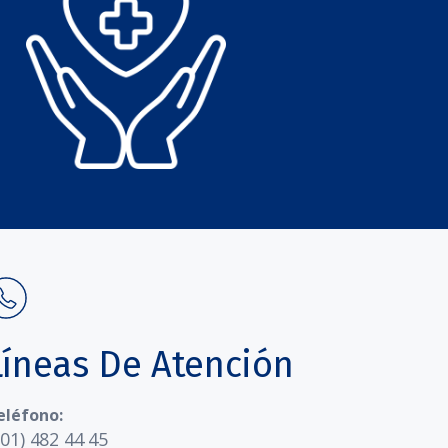
Líneas De Atención
eléfono:
601) 482 44 45