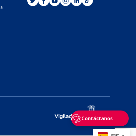
va
Contáctanos
ES