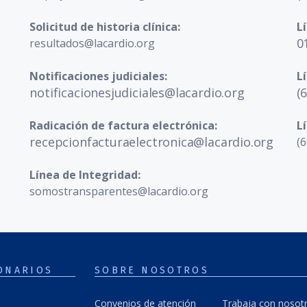
Solicitud de historia clínica:
L
0
resultados@lacardio.org
Notificaciones judiciales:
L
notificacionesjudiciales@lacardio.org
(
Radicación de factura electrónica:
L
recepcionfacturaelectronica@lacardio.org
(6
Línea de Integridad:
somostransparentes@lacardio.org
ONARIOS
SOBRE NOSOTROS
Convenios de atención
Trabaja con nosot