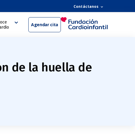
Contáctanos
oce
Agendar cita
ardio
n de la huella de