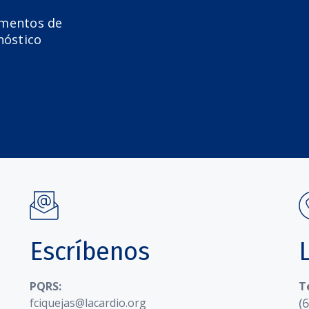
amentos de
nóstico
Escríbenos
PQRS:
T
(
fciquejas@lacardio.org