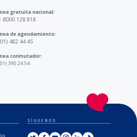
ínea gratuita nacional:
1 8000 128 818
ínea de agendamiento:
601) 482 44 45
ínea conmutador:
01) 390 24 54
SÍGUENOS
Twitter
Facebook
Youtube
Instagram
Linkedin
Tiktok
ros