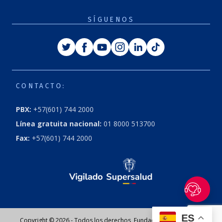
SÍGUENOS
Twitter
Facebook
Youtube
Instagram
Linkedin
Tiktok
CONTACTO:
PBX:
+57(601) 744 2000
Línea gratuita nacional:
01 8000 513700
Fax:
+57(601) 744 2000
ES
Copyright © 2026 - Todos los derechos, Fundación Cardioinfantil