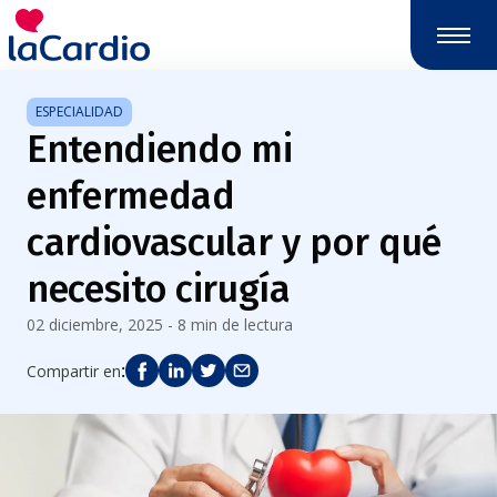
Nota:
este
sitio
web
ESPECIALIDAD
incluye
Entendiendo mi
un
sistema
enfermedad
de
accesibilidad.
cardiovascular y por qué
necesito cirugía
02 diciembre, 2025 - 8 min de lectura
:
Compartir en