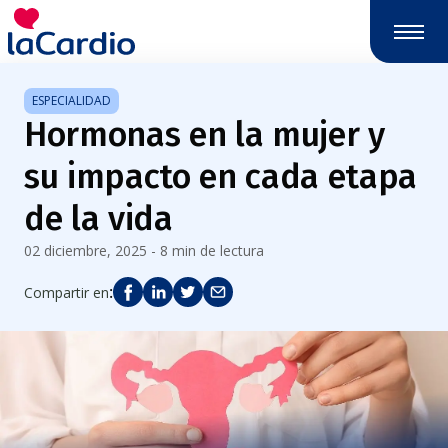
Nota:
este
sitio
web
ESPECIALIDAD
incluye
Hormonas en la mujer y
un
sistema
su impacto en cada etapa
de
accesibilidad.
de la vida
02 diciembre, 2025 - 8 min de lectura
:
Compartir en