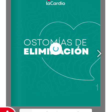
DearFlip: Loading PDF
Service ...