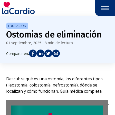
Nota:
este
sitio
web
EDUCACIÓN
incluye
Ostomias de eliminación
un
sistema
01 septiembre, 2025 - 8 min de lectura
de
accesibilidad.
:
Compartir en
Descubre qué es una ostomía, los diferentes tipos
(ileostomía, colostomía, nefrostomía), dónde se
localizan y cómo funcionan. Guía médica completa.
.