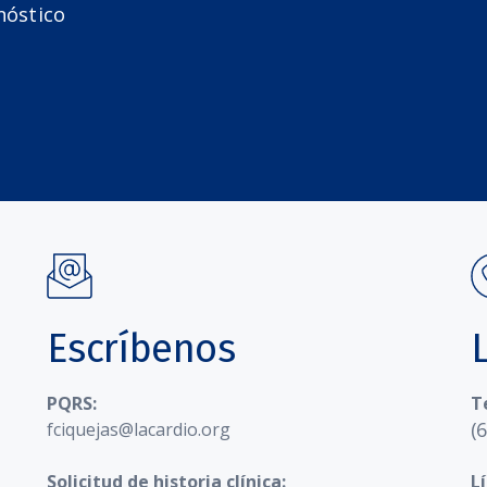
nóstico
Escríbenos
PQRS:
T
(
fciquejas@lacardio.org
Solicitud de historia clínica:
L