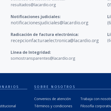
0
resultados@lacardio.org
Notificaciones judiciales:
L
notificacionesjudiciales@lacardio.org
(
Radicación de factura electrónica:
L
recepcionfacturaelectronica@lacardio.org
(6
Línea de Integridad:
somostransparentes@lacardio.org
ONARIOS
SOBRE NOSOTROS
Convenios de atención
Trabaja con nosot
stitucional
Términos y condiciones
Filosofía corporati