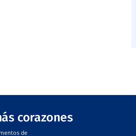
más corazones
amentos de