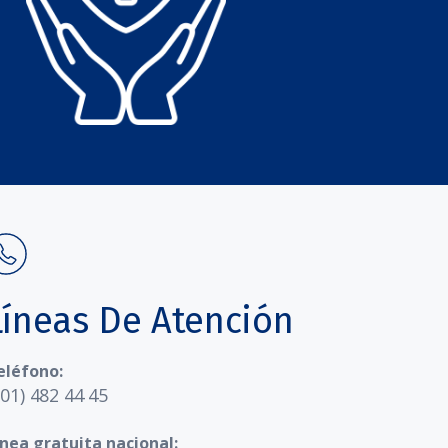
Líneas De Atención
eléfono:
601) 482 44 45
ínea gratuita nacional: