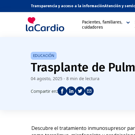
Nota:
Transparencia y acceso a la información
Atención y servi
este
sitio
Pacientes, familiares,
web
cuidadores
incluye
un
sistema
de
EDUCACIÓN
accesibilidad.
Trasplante de Pul
Presione
Control-
04 agosto, 2025 - 8 min de lectura
F11
para
:
Compartir en
ajustar
el
sitio
web
a
Descubre el tratamiento inmunosupresor para
las