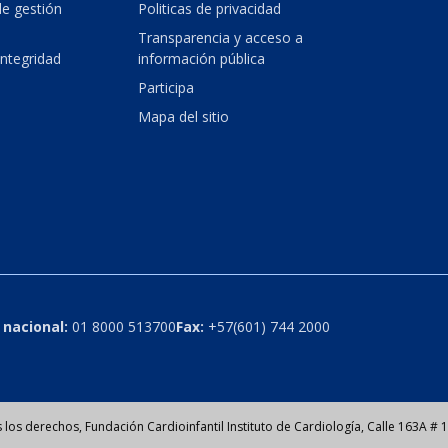
e gestión
Politicas de privacidad
Transparencia y acceso a
integridad
información pública
Participa
Mapa del sitio
 nacional:
01 8000 513700
Fax:
+57(601) 744 2000
los derechos, Fundación Cardioinfantil Instituto de Cardiología, Calle 163A #