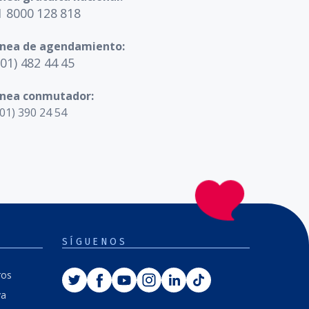
1 8000 128 818
ínea de agendamiento:
601) 482 44 45
ínea conmutador:
01) 390 24 54
SÍGUENOS
Twitter
Facebook
Youtube
Instagram
Linkedin
Tiktok
ros
va