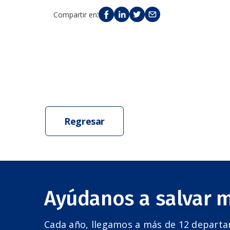
de
accesibilidad.
:
Compartir en
Regresar
Ayúdanos a salvar 
Cada año, llegamos a más de 12 depart