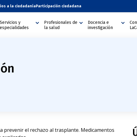
cios a la ciudadanía
Participación ciudadana
Servicios y
Profesionales de
Docencia e
Con
especialidades
la salud
investigación
LaC
món
 prevenir el rechazo al trasplante. Medicamentos
Ú