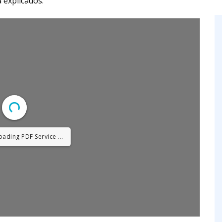
 explicados.
oading PDF Service ...
p: Loading PDF ...