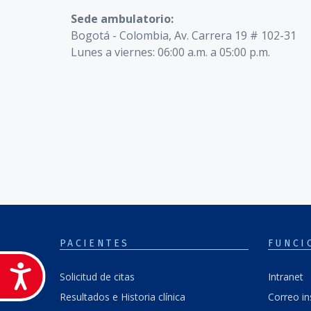
Sede ambulatorio:
Bogotá - Colombia, Av. Carrera 19 # 102-31
Lunes a viernes: 06:00 a.m. a 05:00 p.m.
PACIENTES
FUNCI
Accesibilidad
Solicitud de citas
Intranet
Resultados e Historia clínica
Correo in