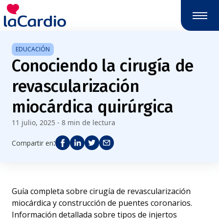
Nota:
este
sitio
web
EDUCACIÓN
incluye
Conociendo la cirugía de
un
sistema
revascularización
de
accesibilidad.
miocárdica quirúrgica
11 julio, 2025 - 8 min de lectura
:
Compartir en
Guía completa sobre cirugía de revascularización
miocárdica y construcción de puentes coronarios.
Información detallada sobre tipos de injertos