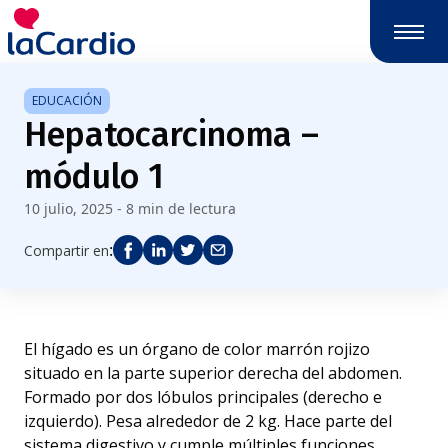
Nota:
este
sitio
web
EDUCACIÓN
incluye
Hepatocarcinoma –
un
sistema
módulo 1
de
accesibilidad.
10 julio, 2025 - 8 min de lectura
:
Compartir en
El hígado es un órgano de color marrón rojizo
situado en la parte superior derecha del abdomen.
Formado por dos lóbulos principales (derecho e
izquierdo). Pesa alrededor de 2 kg. Hace parte del
sistema digestivo y cumple múltiples funciones