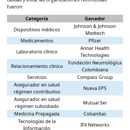
fueron:
Categoría
Ganador
Johnson & Johnson
Dispositivos médicos
Medtech
Medicamentos
Pfizer
Annar Health
Laboratorio clínico
Technologies
Fundación Neumológica
Relacionamiento clínico
Colombiana
Servicios
Compass Group
Asegurador en salud
Nueva EPS
régimen contributivo
Asegurador en salud
Mutual Ser
régimen subsidiado
Medicina Prepagada
Colsanitas
Tecnologías de la
IFX Networks
Información