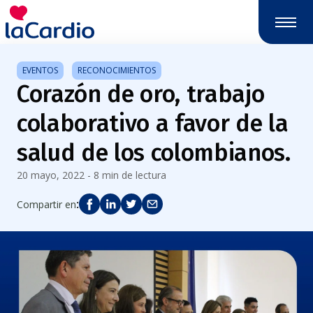
Nota:
este
sitio
web
EVENTOS
RECONOCIMIENTOS
incluye
Corazón de oro, trabajo
un
sistema
colaborativo a favor de la
de
accesibilidad.
salud de los colombianos.
20 mayo, 2022 - 8 min de lectura
:
Compartir en