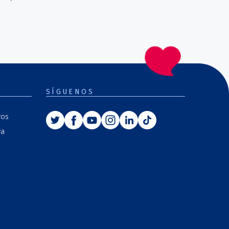
SÍGUENOS
ros
va