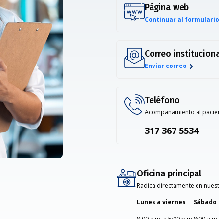
Página web
Continuar al formulario
Correo instituciona
Enviar correo
Teléfono
Acompañamiento al pacient
317 367 5534
Oficina principal
Radica directamente en nuestr
Lunes a viernes
Sábado
8:00 a.m. a 5:00 p.m.
8:00 a.m.