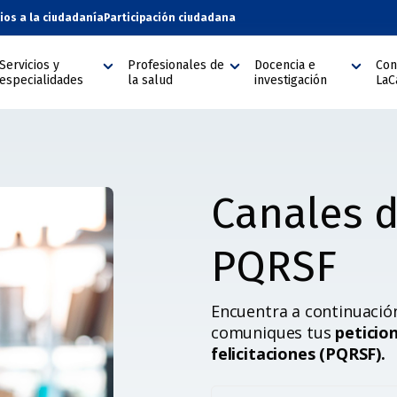
cios a la ciudadanía
Participación ciudadana
Servicios y
Profesionales de
Docencia e
Con
especialidades
la salud
investigación
LaC
Canales d
PQRSF
Encuentra a continuació
comuniques tus
peticio
felicitaciones (PQRSF).