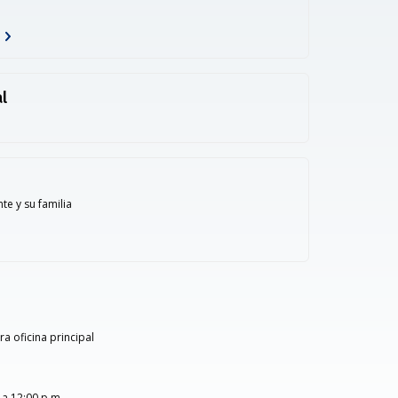
l
e y su familia
a oficina principal
 a 12:00 p.m.