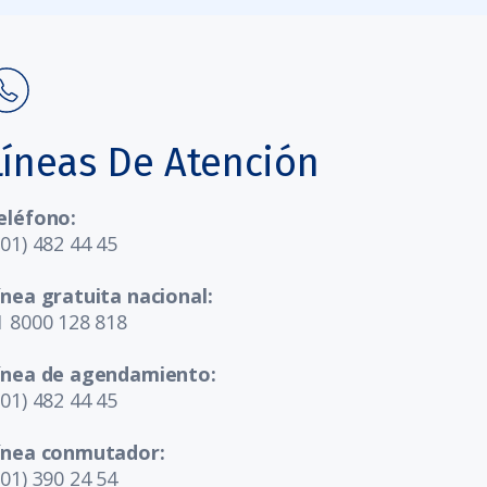
Líneas De Atención
eléfono:
601) 482 44 45
ínea gratuita nacional:
1 8000 128 818
ínea de agendamiento:
601) 482 44 45
ínea conmutador:
601) 390 24 54