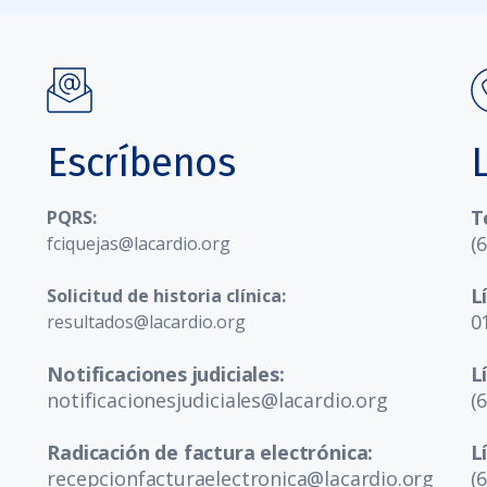
Escríbenos
T
PQRS:
(
fciquejas@lacardio.org
L
Solicitud de historia clínica:
0
resultados@lacardio.org
Notificaciones judiciales:
L
notificacionesjudiciales@lacardio.org
(
Radicación de factura electrónica:
L
recepcionfacturaelectronica@lacardio.org
(