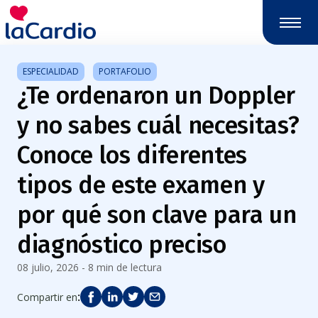
Nota:
este
sitio
web
ESPECIALIDAD
PORTAFOLIO
incluye
¿Te ordenaron un Doppler
un
sistema
y no sabes cuál necesitas?
de
accesibilidad.
Conoce los diferentes
tipos de este examen y
por qué son clave para un
diagnóstico preciso
08 julio, 2026 - 8 min de lectura
:
Compartir en