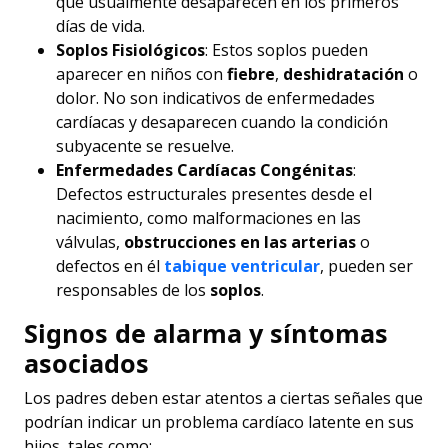
que usualmente desaparecen en los primeros
días de vida.
Soplos Fisiológicos
: Estos soplos pueden
aparecer en niños con
fiebre
,
deshidratación
o
Accesibilidad
dolor. No son indicativos de enfermedades
cardíacas y desaparecen cuando la condición
subyacente se resuelve.
Enfermedades Cardíacas Congénitas
:
Defectos estructurales presentes desde el
nacimiento, como malformaciones en las
válvulas,
obstrucciones en las arterias
o
defectos en él
tabique ventricular
, pueden ser
responsables de los
soplos
.
Signos de alarma y síntomas
asociados
Los padres deben estar atentos a ciertas señales que
podrían indicar un problema cardíaco latente en sus
hijos, tales como: