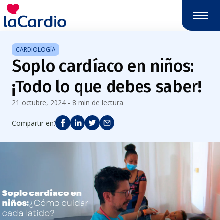
Nota:
este
sitio
web
CARDIOLOGÍA
incluye
Soplo cardíaco en niños:
un
sistema
¡Todo lo que debes saber!
de
accesibilidad.
21 octubre, 2024 - 8 min de lectura
:
Compartir en