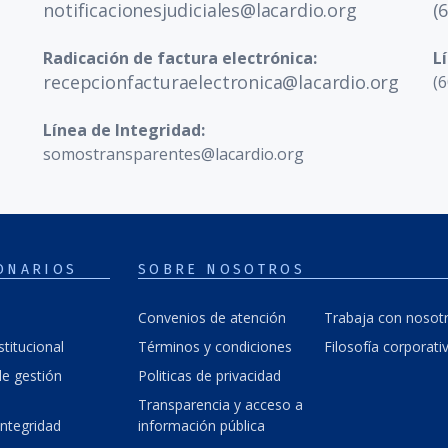
notificacionesjudiciales@lacardio.org
(
Radicación de factura electrónica:
L
recepcionfacturaelectronica@lacardio.org
(6
Línea de Integridad:
somostransparentes@lacardio.org
ONARIOS
SOBRE NOSOTROS
Convenios de atención
Trabaja con nosot
stitucional
Términos y condiciones
Filosofía corporati
e gestión
Politicas de privacidad
Transparencia y acceso a
integridad
información pública