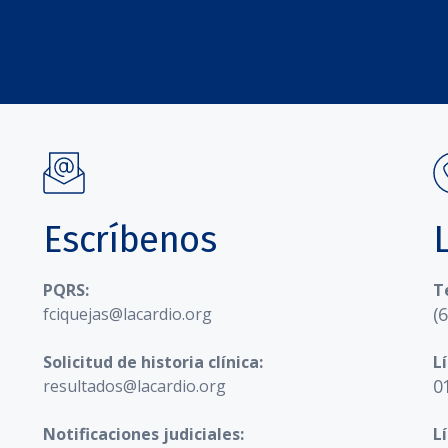
Escríbenos
PQRS:
T
(
fciquejas@lacardio.org
Solicitud de historia clínica:
L
0
resultados@lacardio.org
Notificaciones judiciales:
L