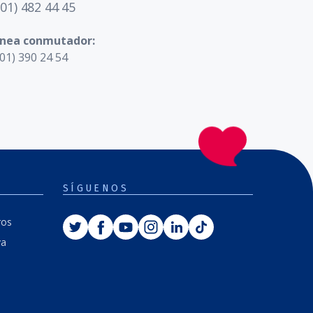
601) 482 44 45
ínea conmutador:
01) 390 24 54
SÍGUENOS
Twitter
Facebook
Youtube
Instagram
Linkedin
Tiktok
ros
va