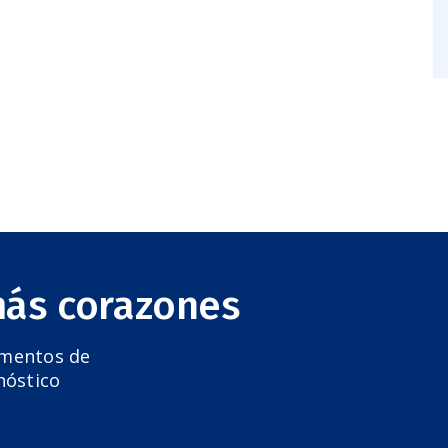
más corazones
amentos de
nóstico