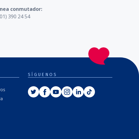
ínea conmutador:
01) 390 24 54
SÍGUENOS
Twitter
Facebook
Youtube
Instagram
Linkedin
Tiktok
ros
va