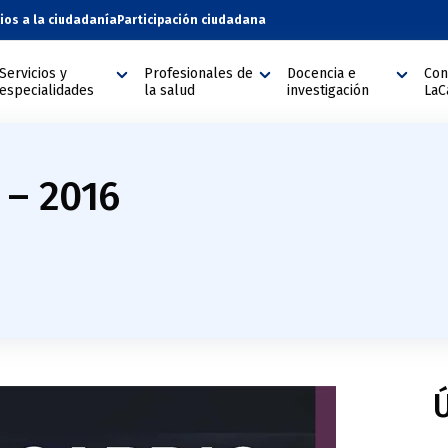
cios a la ciudadanía
Participación ciudadana
Servicios y
Profesionales de
Docencia e
Con
especialidades
la salud
investigación
LaC
 – 2016
Ú