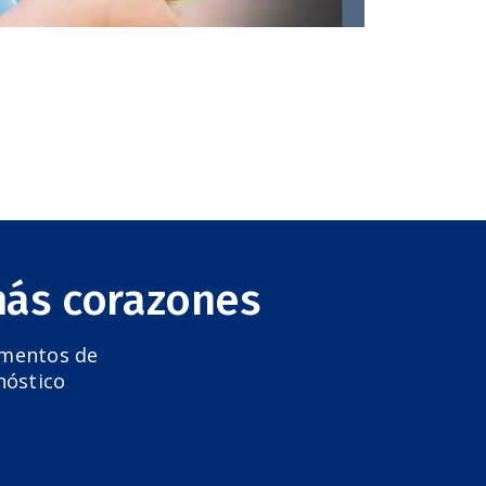
más corazones
amentos de
nóstico