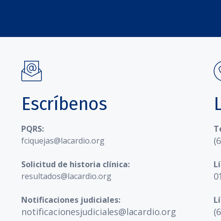
Escríbenos
PQRS:
T
(
fciquejas@lacardio.org
Solicitud de historia clínica:
L
0
resultados@lacardio.org
Notificaciones judiciales:
L
notificacionesjudiciales@lacardio.org
(