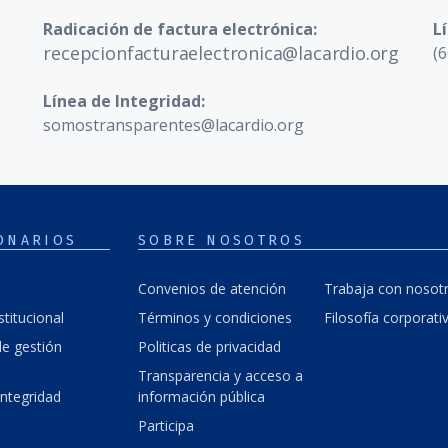
Radicación de factura electrónica:
L
recepcionfacturaelectronica@lacardio.org
(6
Línea de Integridad:
somostransparentes@lacardio.org
ONARIOS
SOBRE NOSOTROS
Convenios de atención
Trabaja con nosot
stitucional
Términos y condiciones
Filosofía corporati
e gestión
Politicas de privacidad
Transparencia y acceso a
integridad
información pública
Participa