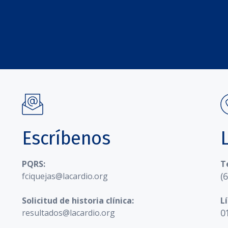
Escríbenos
PQRS:
T
(
fciquejas@lacardio.org
Solicitud de historia clínica:
L
0
resultados@lacardio.org