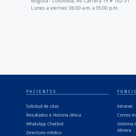
Bogotá - Colombia, Av. Carrera 19 # 102-31
Lunes a viernes: 06:00 a.m. a 05:00 p.m.
PACIENTES
FUNCI
Solicitud de citas
Intranet
Resultados e Historia clínica
Correo in
WhatsApp ChatBot
Sistema d
Almera
Directorio médico