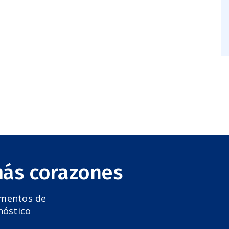
más corazones
amentos de
nóstico