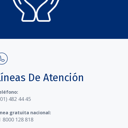
Líneas De Atención
eléfono:
601) 482 44 45
ínea gratuita nacional:
1 8000 128 818