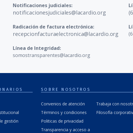
Notificaciones judiciales:
L
notificacionesjudiciales@lacardio.org
(
Radicación de factura electrónica:
L
recepcionfacturaelectronica@lacardio.org
(6
Línea de Integridad:
somostransparentes@lacardio.org
ONARIOS
SOBRE NOSOTROS
Convenios de atención
Trabaja con nosot
stitucional
Términos y condiciones
Filosofía corporati
e gestión
Politicas de privacidad
Transparencia y acceso a