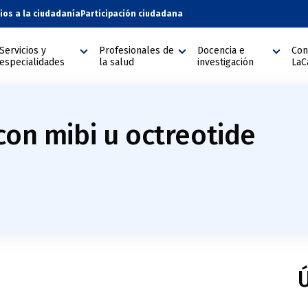
cios a la ciudadanía
Participación ciudadana
Servicios y
Profesionales de
Docencia e
Con
especialidades
la salud
investigación
LaC
con mibi u octreotide
Ú