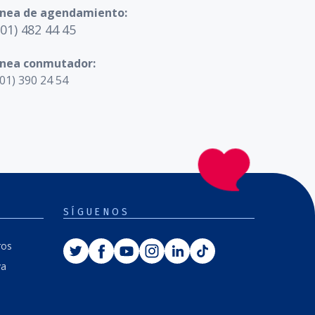
ínea de agendamiento:
601) 482 44 45
ínea conmutador:
01) 390 24 54
SÍGUENOS
Twitter
Facebook
Youtube
Instagram
Linkedin
Tiktok
ros
va