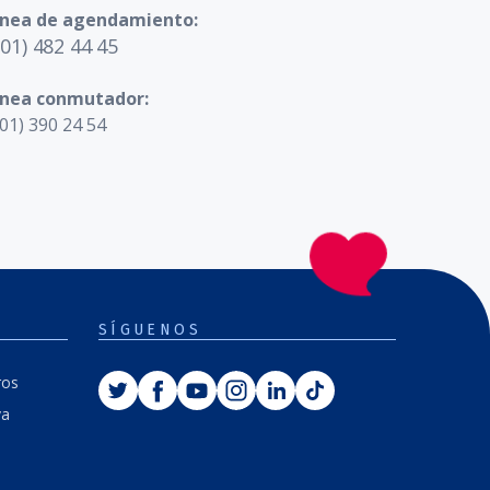
ínea de agendamiento:
601) 482 44 45
ínea conmutador:
01) 390 24 54
SÍGUENOS
Twitter
Facebook
Youtube
Instagram
Linkedin
Tiktok
ros
va