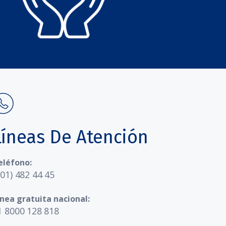
Líneas De Atención
eléfono:
601) 482 44 45
ínea gratuita nacional:
1 8000 128 818