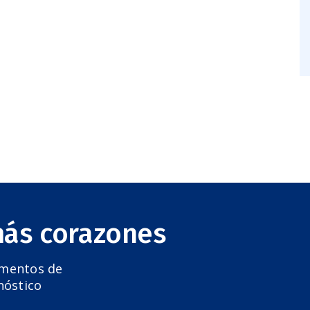
más corazones
amentos de
nóstico