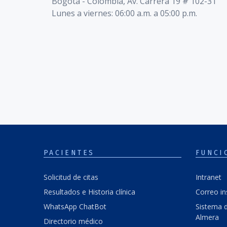
Bogotá - Colombia, Av. Carrera 19 # 102-31
Lunes a viernes: 06:00 a.m. a 05:00 p.m.
PACIENTES
FUNCI
Solicitud de citas
Intranet
Resultados e Historia clínica
Correo in
WhatsApp ChatBot
Sistema d
Almera
Directorio médico