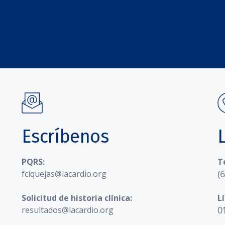
Escríbenos
PQRS:
T
(
fciquejas@lacardio.org
Solicitud de historia clínica:
L
0
resultados@lacardio.org