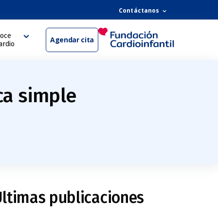
Contáctanos
oce
Agendar cita
ardio
ca simple
ltimas publicaciones