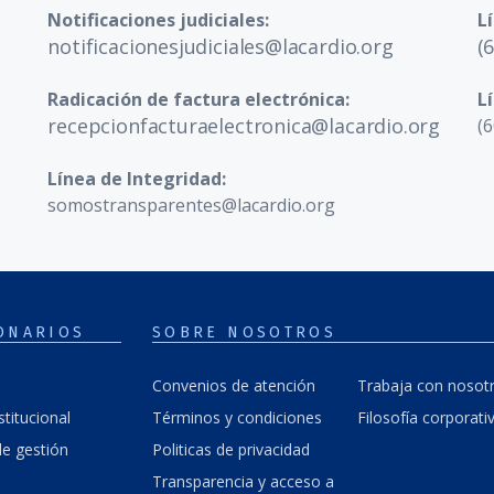
Notificaciones judiciales:
L
notificacionesjudiciales@lacardio.org
(
Radicación de factura electrónica:
L
recepcionfacturaelectronica@lacardio.org
(6
Línea de Integridad:
somostransparentes@lacardio.org
ONARIOS
SOBRE NOSOTROS
Convenios de atención
Trabaja con nosot
stitucional
Términos y condiciones
Filosofía corporati
e gestión
Politicas de privacidad
Transparencia y acceso a