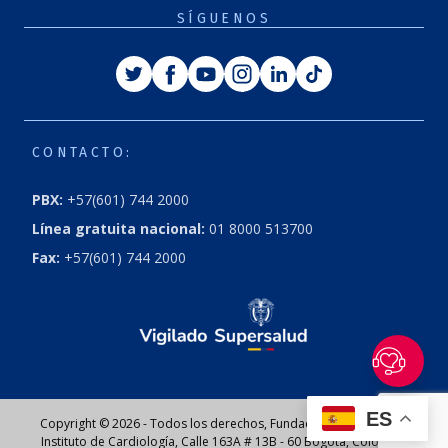
SÍGUENOS
Twitter
Facebook
Youtube
Instagram
Linkedin
Tiktok
CONTACTO:
PBX:
+57(601) 744 2000
Línea gratuita nacional:
01 8000 513700
Fax:
+57(601) 744 2000
ES
Copyright © 2026 - Todos los derechos, Fundación Cardioinfantil
Instituto de Cardiología, Calle 163A # 13B - 60 Bogotá, Colombia