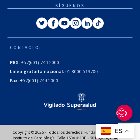
SÍGUENOS
Twitter
Facebook
Youtube
Instagram
Linkedin
Tiktok
CONTACTO:
PBX:
+57(601) 744 2000
Línea gratuita nacional:
01 8000 513700
Fax:
+57(601) 744 2000
ES
Copyright © 2026 - Todos los derechos, Fundación Cardioinfantil
Instituto de Cardiología, Calle 163A # 13B - 60 Bogotá, Colombia