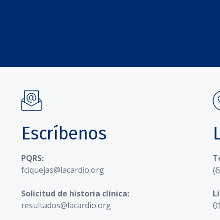
Escríbenos
PQRS:
T
(
fciquejas@lacardio.org
Solicitud de historia clínica:
L
0
resultados@lacardio.org