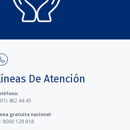
Líneas De Atención
eléfono:
601) 482 44 45
ínea gratuita nacional:
1 8000 128 818