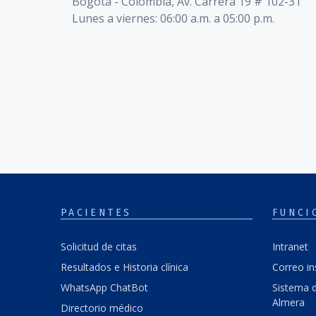
Bogotá - Colombia, Av. Carrera 19 # 102-31
Lunes a viernes: 06:00 a.m. a 05:00 p.m.
PACIENTES
FUNCI
Solicitud de citas
Intranet
Resultados e Historia clínica
Correo in
WhatsApp ChatBot
Sistema d
Almera
Directorio médico