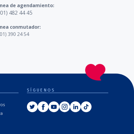
ínea de agendamiento:
601) 482 44 45
ínea conmutador:
01) 390 24 54
SÍGUENOS
Twitter
Facebook
Youtube
Instagram
Linkedin
Tiktok
ros
va