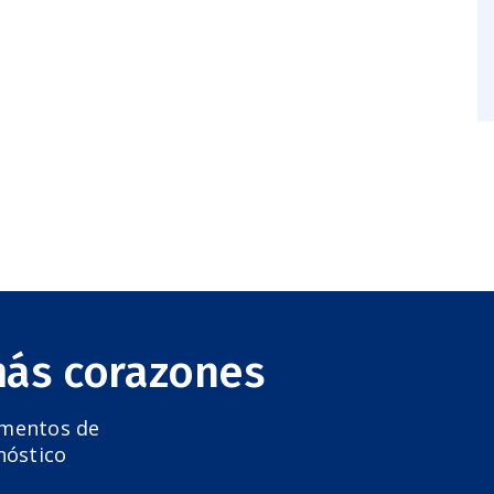
más corazones
amentos de
nóstico