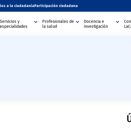
cios a la ciudadanía
Participación ciudadana
Servicios y
Profesionales de
Docencia e
Con
especialidades
la salud
investigación
LaC
Ú