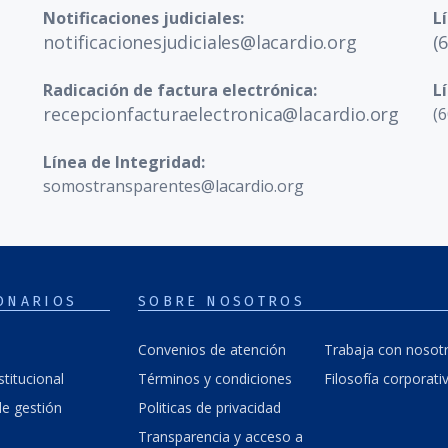
Notificaciones judiciales:
L
notificacionesjudiciales@lacardio.org
(
Radicación de factura electrónica:
L
recepcionfacturaelectronica@lacardio.org
(6
Línea de Integridad:
somostransparentes@lacardio.org
ONARIOS
SOBRE NOSOTROS
Convenios de atención
Trabaja con nosot
stitucional
Términos y condiciones
Filosofía corporati
e gestión
Politicas de privacidad
Transparencia y acceso a