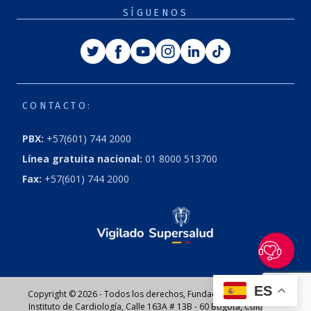
SÍGUENOS
Twitter
Facebook
Youtube
Instagram
Linkedin
Tiktok
CONTACTO:
PBX:
+57(601) 744 2000
Línea gratuita nacional:
01 8000 513700
Fax:
+57(601) 744 2000
ES
Copyright © 2026 - Todos los derechos, Fundación Cardioinfantil
Instituto de Cardiología, Calle 163A # 13B - 60 Bogotá, Colombia