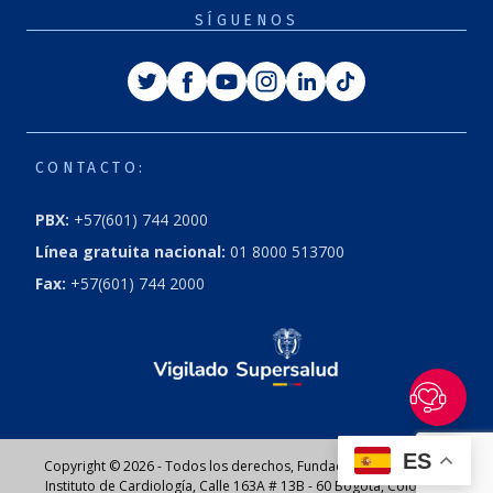
SÍGUENOS
Twitter
Facebook
Youtube
Instagram
Linkedin
Tiktok
CONTACTO:
PBX:
+57(601) 744 2000
Línea gratuita nacional:
01 8000 513700
Fax:
+57(601) 744 2000
ES
Copyright © 2026 - Todos los derechos, Fundación Cardioinfantil
Instituto de Cardiología, Calle 163A # 13B - 60 Bogotá, Colombia