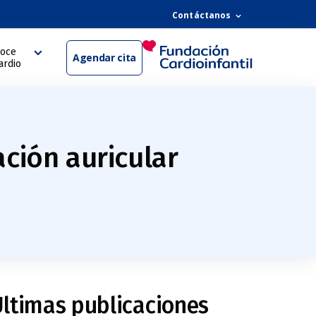
Contáctanos
oce
Agendar cita
ardio
ación auricular
ltimas publicaciones