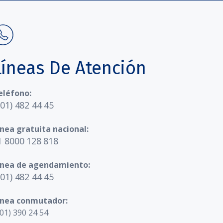
Líneas De Atención
eléfono:
601) 482 44 45
ínea gratuita nacional:
1 8000 128 818
ínea de agendamiento:
601) 482 44 45
ínea conmutador:
01) 390 24 54