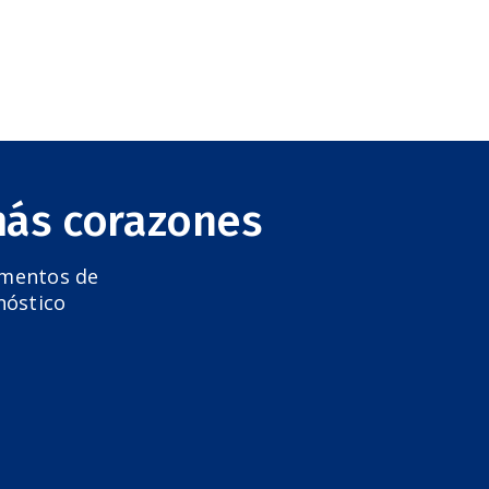
más corazones
amentos de
nóstico