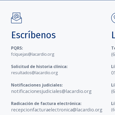
Escríbenos
PQRS:
T
(
fciquejas@lacardio.org
Solicitud de historia clínica:
L
0
resultados@lacardio.org
Notificaciones judiciales:
L
notificacionesjudiciales@lacardio.org
(
Radicación de factura electrónica:
L
recepcionfacturaelectronica@lacardio.org
(6