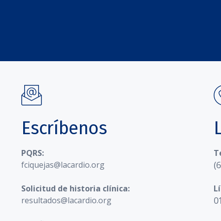
Escríbenos
PQRS:
T
(
fciquejas@lacardio.org
Solicitud de historia clínica:
L
0
resultados@lacardio.org