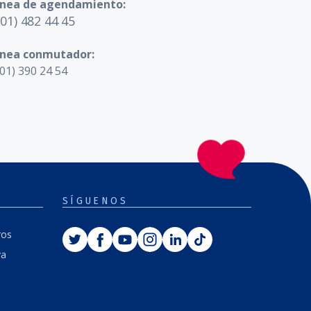
ínea de agendamiento:
601) 482 44 45
ínea conmutador:
01) 390 24 54
SÍGUENOS
Twitter
Facebook
Youtube
Instagram
Linkedin
Tiktok
ros
va