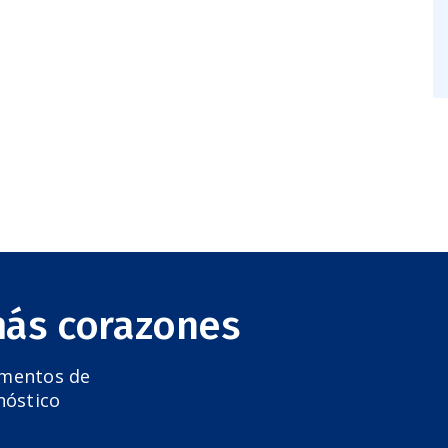
más corazones
amentos de
nóstico