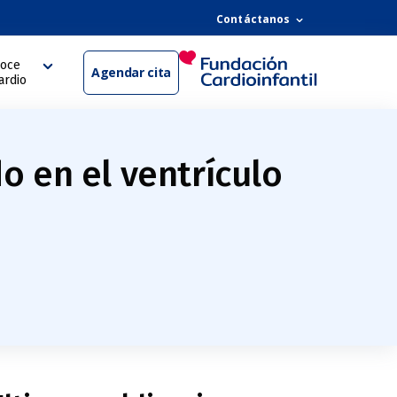
Contáctanos
oce
Agendar cita
ardio
o en el ventrículo