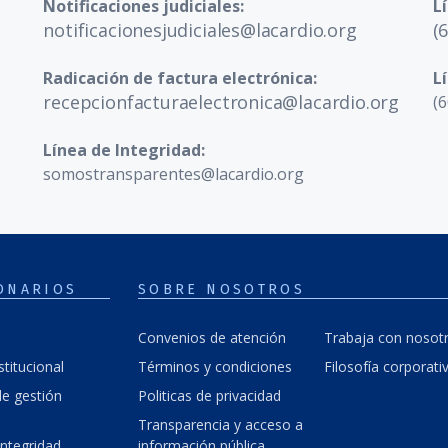
Notificaciones judiciales:
L
notificacionesjudiciales@lacardio.org
(
Radicación de factura electrónica:
L
recepcionfacturaelectronica@lacardio.org
(6
Línea de Integridad:
somostransparentes@lacardio.org
ONARIOS
SOBRE NOSOTROS
Convenios de atención
Trabaja con nosot
stitucional
Términos y condiciones
Filosofía corporati
e gestión
Politicas de privacidad
Transparencia y acceso a
integridad
información pública