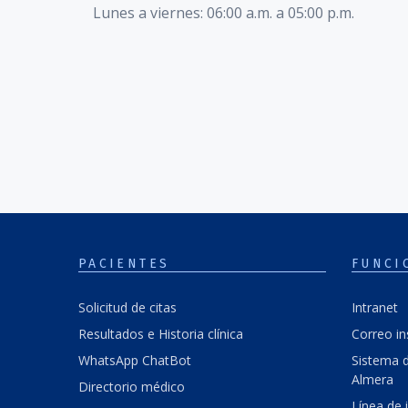
Lunes a viernes: 06:00 a.m. a 05:00 p.m.
PACIENTES
FUNCI
Solicitud de citas
Intranet
Resultados e Historia clínica
Correo in
WhatsApp ChatBot
Sistema d
Almera
Directorio médico
Línea de 