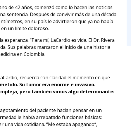
iano de 42 años, comenzó como lo hacen las noticias
 una sentencia. Después de convivir más de una década
ntímetros, en su país le advirtieron que ya no había
 en un límite doloroso.
a esperanza. “Para mí, LaCardio es vida. El Dr. Rivera
ada. Sus palabras marcaron el inicio de una historia
medicina en Colombia.
e LaCardio, recuerda con claridad el momento en que
etido. Su tumor era enorme e invasivo.
 compleja, pero también vimos algo determinante:
l agotamiento del paciente hacían pensar en un
rmedad le había arrebatado funciones básicas:
ner una vida cotidiana. “Me estaba apagando”,