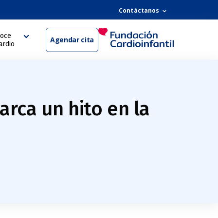
Contáctanos
oce
Agendar cita
ardio
rca un hito en la