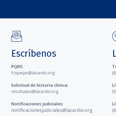
Escríbenos
PQRS:
T
(
fciquejas@lacardio.org
Solicitud de historia clínica:
L
0
resultados@lacardio.org
Notificaciones judiciales:
L
notificacionesjudiciales@lacardio.org
(