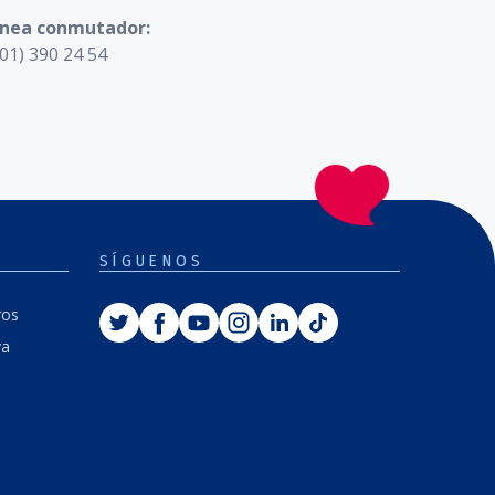
ínea conmutador:
01) 390 24 54
SÍGUENOS
Twitter
Facebook
Youtube
Instagram
Linkedin
Tiktok
ros
va