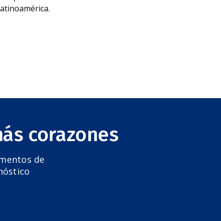
Latinoamérica.
más corazones
amentos de
nóstico