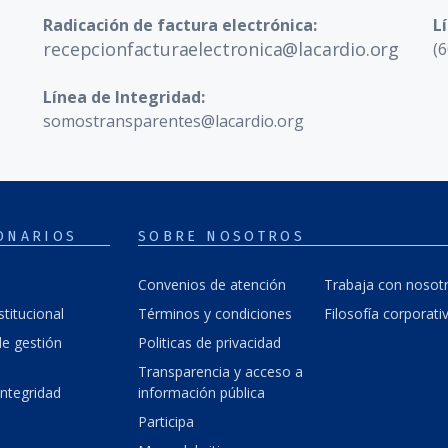
Radicación de factura electrónica:
L
recepcionfacturaelectronica@lacardio.org
(6
Línea de Integridad:
somostransparentes@lacardio.org
ONARIOS
SOBRE NOSOTROS
Convenios de atención
Trabaja con nosot
stitucional
Términos y condiciones
Filosofía corporati
e gestión
Politicas de privacidad
Transparencia y acceso a
integridad
información pública
Participa