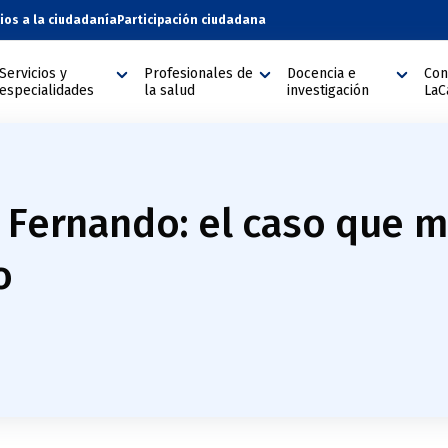
cios a la ciudadanía
Participación ciudadana
Servicios y
Profesionales de
Docencia e
Con
especialidades
la salud
investigación
LaC
 Fernando: el caso que ma
o