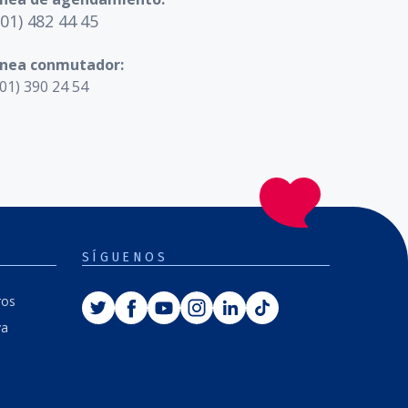
601) 482 44 45
ínea conmutador:
01) 390 24 54
SÍGUENOS
Twitter
Facebook
Youtube
Instagram
Linkedin
Tiktok
ros
va