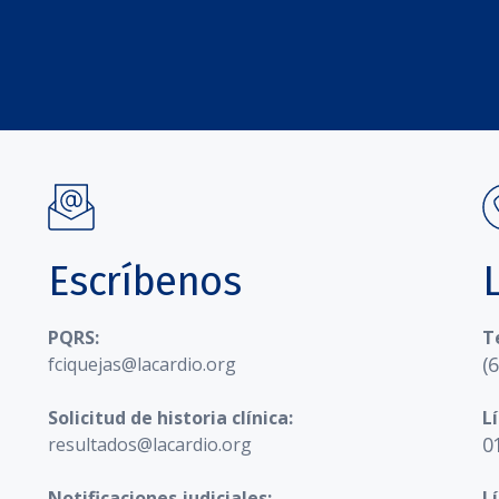
Escríbenos
PQRS:
T
(
fciquejas@lacardio.org
Solicitud de historia clínica:
L
0
resultados@lacardio.org
Notificaciones judiciales:
L