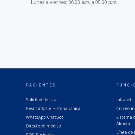
Lunes a viernes: 06:00 a.m. a 05:00 p.m.
PACIENTES
FUNCI
Solicitud de citas
Intranet
Resultados e Historia clínica
Correo in
WhatsApp ChatBot
Sistema d
Almera
Directorio médico
Línea de 
PQR Pacientes