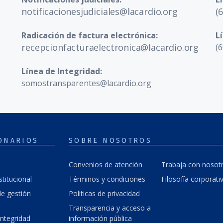
notificacionesjudiciales@lacardio.org
(
Radicación de factura electrónica:
L
recepcionfacturaelectronica@lacardio.org
(6
Línea de Integridad:
somostransparentes@lacardio.org
ONARIOS
SOBRE NOSOTROS
Convenios de atención
Trabaja con nosot
stitucional
Términos y condiciones
Filosofía corporati
e gestión
Politicas de privacidad
Transparencia y acceso a
integridad
información pública