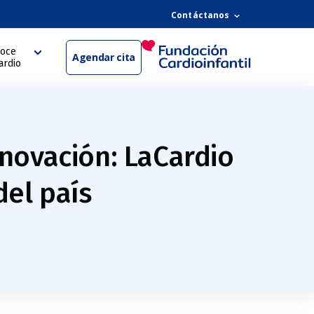
Contáctanos
oce
Agendar cita
ardio
nnovación: LaCardio
del país