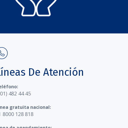
Líneas De Atención
eléfono:
601) 482 44 45
ínea gratuita nacional:
1 8000 128 818
ínea de agendamiento: