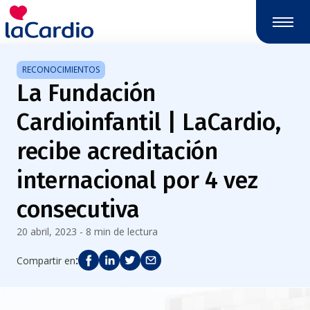
Nota:
este
sitio
web
RECONOCIMIENTOS
incluye
La Fundación
un
sistema
Cardioinfantil | LaCardio,
de
accesibilidad.
recibe acreditación
internacional por 4 vez
consecutiva
20 abril, 2023 - 8 min de lectura
:
Compartir en