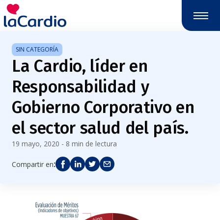
Nota:
este
sitio
web
SIN CATEGORÍA
incluye
La Cardio, líder en
un
sistema
Responsabilidad y
de
accesibilidad.
Gobierno Corporativo en
el sector salud del país.
19 mayo, 2020 - 8 min de lectura
:
Compartir en