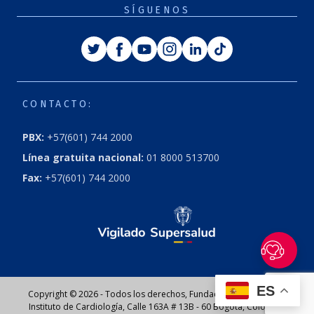
SÍGUENOS
Twitter
Facebook
Youtube
Instagram
Linkedin
Tiktok
CONTACTO:
PBX:
+57(601) 744 2000
Línea gratuita nacional:
01 8000 513700
Fax:
+57(601) 744 2000
ES
Copyright © 2026 - Todos los derechos, Fundación Cardioinfantil
Instituto de Cardiología, Calle 163A # 13B - 60 Bogotá, Colombia