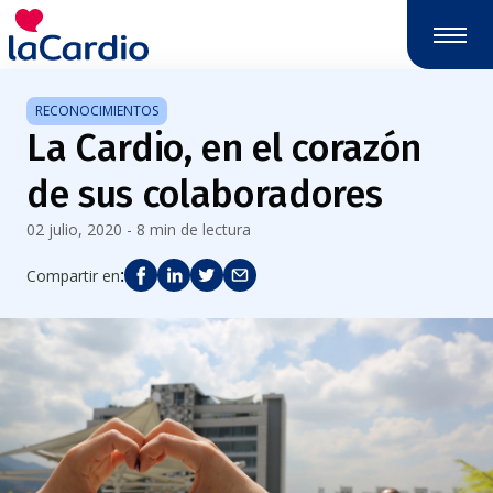
Nota:
este
sitio
web
RECONOCIMIENTOS
incluye
La Cardio, en el corazón
un
sistema
de sus colaboradores
de
accesibilidad.
02 julio, 2020 - 8 min de lectura
:
Compartir en