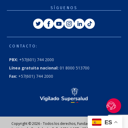
SÍGUENOS
Twitter
Facebook
Youtube
Instagram
Linkedin
Tiktok
CONTACTO:
PBX:
+57(601) 744 2000
Línea gratuita nacional:
01 8000 513700
Fax:
+57(601) 744 2000
ES
Copyright © 2026 - Todos los derechos, Fundación Cardioinfantil