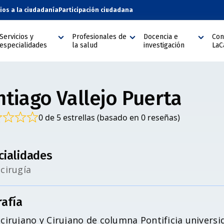
cios a la ciudadanía
Participación ciudadana
Servicios y
Profesionales de
Docencia e
Con
especialidades
la salud
investigación
LaC
ntiago Vallejo Puerta
0 de 5 estrellas (basado en 0 reseñas)
cialidades
cirugía
rafía
irujano y Cirujano de columna Pontificia universid