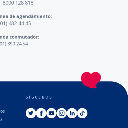
1 8000 128 818
ínea de agendamiento:
601) 482 44 45
ínea conmutador:
01) 390 24 54
SÍGUENOS
Twitter
Facebook
Youtube
Instagram
Linkedin
Tiktok
ros
va