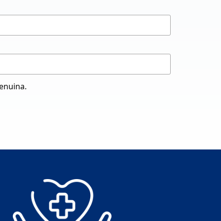
genuina.