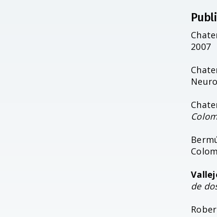
Publ
Chate
2007
Chate
Neuro
Chate
Colom
Berm
Colom
Vallej
de dos
Rober