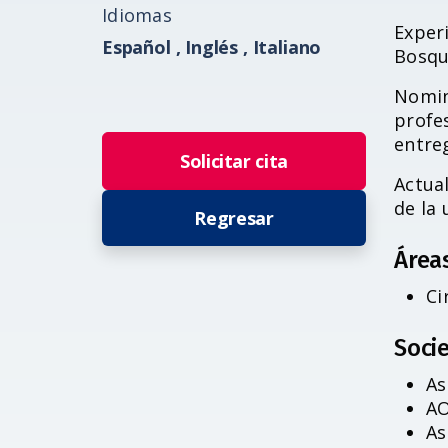
Idiomas
Experi
Español ,
Inglés ,
Italiano
Bosqu
Nomin
profes
entre
Solicitar cita
Actua
de la 
Regresar
Área
Ci
Socie
As
AO
As