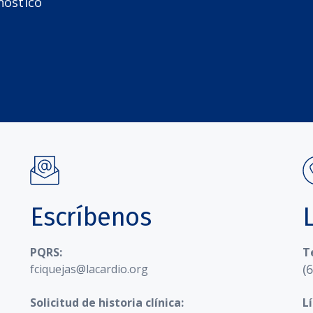
nóstico
Escríbenos
PQRS:
T
(
fciquejas@lacardio.org
Solicitud de historia clínica:
L