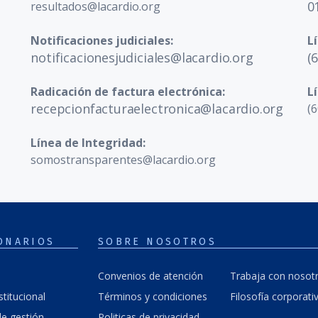
0
resultados@lacardio.org
Notificaciones judiciales:
L
notificacionesjudiciales@lacardio.org
(
Radicación de factura electrónica:
L
recepcionfacturaelectronica@lacardio.org
(6
Línea de Integridad:
somostransparentes@lacardio.org
ONARIOS
SOBRE NOSOTROS
Convenios de atención
Trabaja con nosot
stitucional
Términos y condiciones
Filosofía corporati
e gestión
Politicas de privacidad