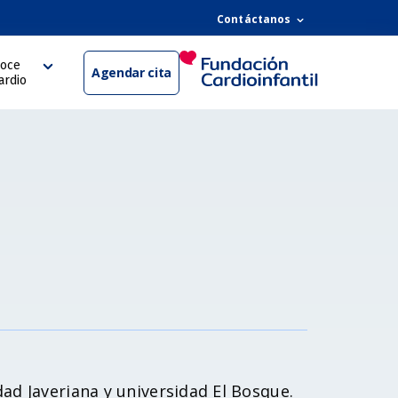
Contáctanos
oce
Agendar cita
ardio
ad Javeriana y universidad El Bosque.