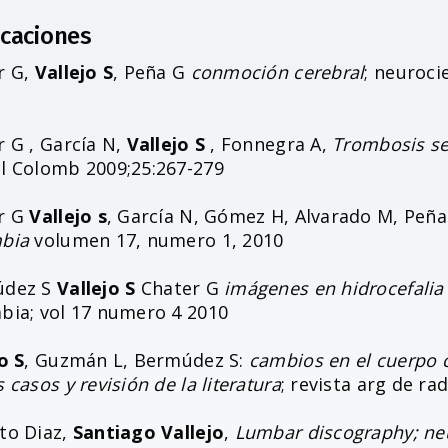
icaciones
r G,
Vallejo S
, Peña G
conmoción cerebral
; neuroci
r G , García N,
Vallejo S
, Fonnegra A,
Trombosis se
l Colomb 2009;25:267-279
r G
Vallejo s
, García N, Gómez H, Alvarado M, Peñ
bia
volumen 17, numero 1, 2010
údez S
Vallejo S
Chater G
imágenes en hidrocefalia
bia; vol 17 numero 4 2010
o S
, Guzmán L, Bermúdez S:
cambios en el cuerpo c
 casos y revisión de la literatura
; revista arg de rad
to Diaz,
Santiago Vallejo
,
Lumbar discography; neu